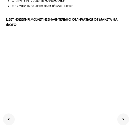
СТИРАТЬ И ГЛАДИТЬ НАИЗНАНКУ
НЕ СУШИТЬ В СТИРАЛЬНОЙ МАШИНКЕ
ЦВЕТ ИЗДЕЛИЯ МОЖЕТ НЕЗНАЧИТЕЛЬНО ОТЛИЧАТЬСЯ ОТ МАКЕТА НА
ФОТО
РАЗМЕРНАЯ СЕТКА
КОНТАКТЫ
ДОГОВОР ОФЕРТЫ
ОПЛАТА И ДОСТАВКА
ОТСЛЕДИТЬ ЗАКАЗ
ПОЛИТИКА ПРИВАТНОСТИ
ОБМЕН И ВОЗВРАТ
© 2020-2026 LEMAR