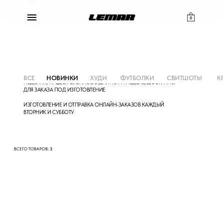
0
ВСЕ
НОВИНКИ
ХУДИ
ФУТБОЛКИ
СВИТШОТЫ
К
ИЗДЕЛИЯ, ПРЕДСТАВЛЕННЫЕ В ДАННОМ РАЗДЕЛЕ, ДОСТУПНЫ
ДЛЯ ЗАКАЗА ПОД ИЗГОТОВЛЕНИЕ
ИЗГОТОВЛЕНИЕ И ОТПРАВКА ОНЛАЙН-ЗАКАЗОВ КАЖДЫЙ
ВТОРНИК И
СУББОТУ
ВСЕГО ТОВАРОВ:
3