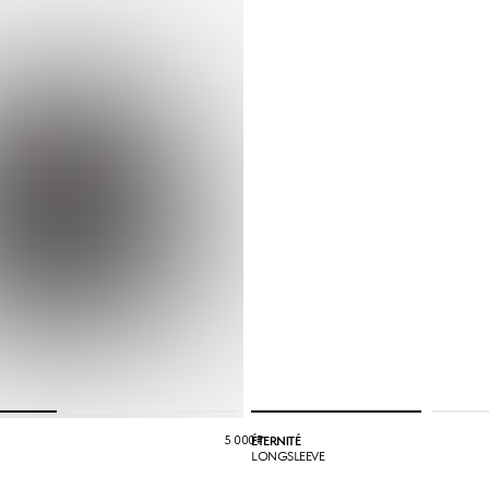
5 000
₽
ÉTERNITÉ
LONGSLEEVE