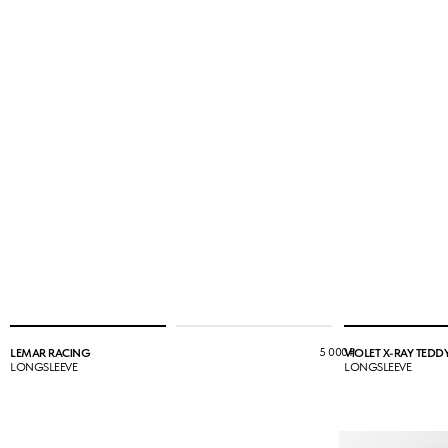
5 000
₽
LEMAR RACING
VIOLET X-RAY TEDDY
LONGSLEEVE
LONGSLEEVE