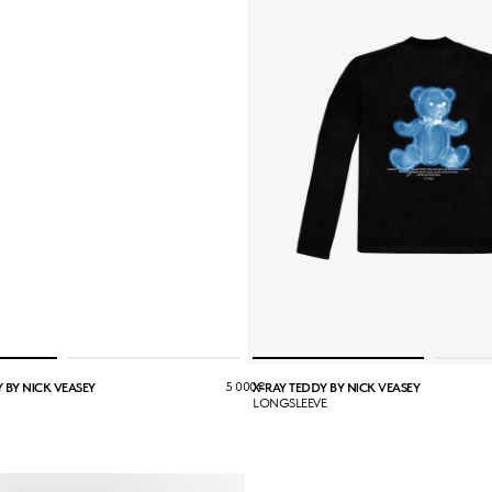
5 000
₽
 BY NICK VEASEY
X-RAY TEDDY BY NICK VEASEY
LONGSLEEVE