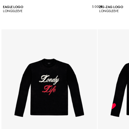
5 000
₽
EAGLE LOGO
ZIG-ZAG LOGO
LONGSLEEVE
LONGSLEEVE