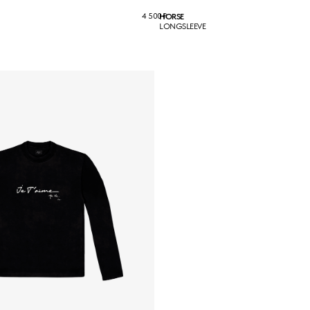
4 500
₽
HORSE
LONGSLEEVE