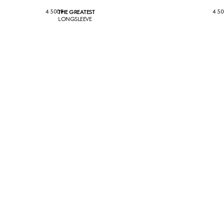
4 500
₽
4 50
THE GREATEST
LONGSLEEVE