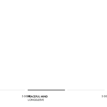
5 000
₽
5 00
PEACEFUL MIND
LONGSLEEVE