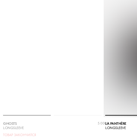
5 000
₽
GHOSTS
LA PANTHÈRE
LONGSLEEVE
LONGSLEEVE