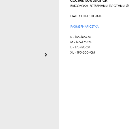
СОСТАВ: 100% ХЛОПОК
ВЫСОКОКАЧЕСТВЕННЫЙ ПЛОТНЫЙ Ф
НАНЕСЕНИЕ: ПЕЧАТЬ
РАЗМЕРНАЯ СЕТКА
S - 155-165СМ
М - 165-175СМ
L - 175-190СМ
XL - 190-200+СМ