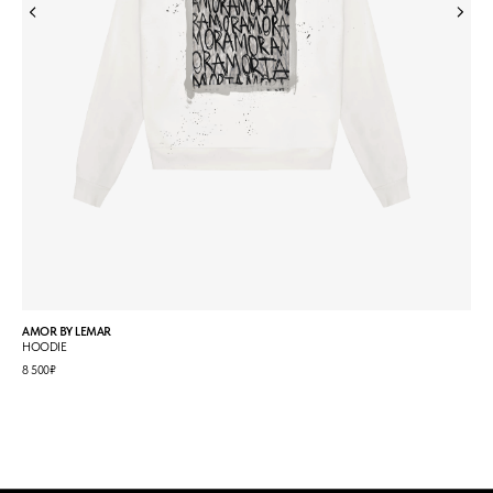
AMOR BY LEMAR
GHO
HOODIE
LON
8 500
5 00
₽