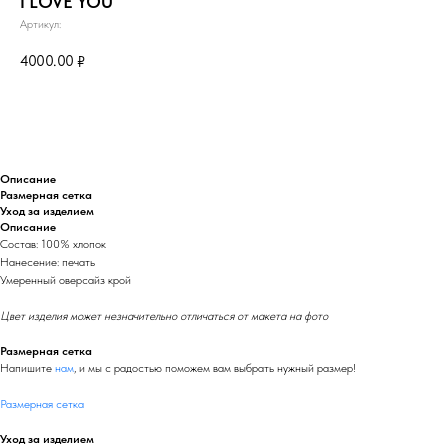
I LOVE YOU
Артикул:
4000.00
₽
Сообщить о поступлении
Описание
Размерная сетка
Уход за изделием
Описание
Состав: 100% хлопок
Нанесение: печать
Умеренный оверсайз крой
Цвет изделия может незначительно отличаться от макета на фото
Размерная сетка
Напишите
нам
, и мы с радостью поможем вам выбрать нужный размер!
Размерная сетка
Уход за изделием