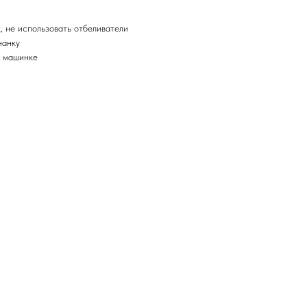
, не использовать отбеливатели
нанку
й машинке