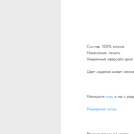
Состав: 100% хлопок
Нанесение: печать
Умеренный оверсайз крой
Цвет изделия может незна
Напишите
нам
, и мы с ра
Размерная сетка
Рекомендации по уходу: