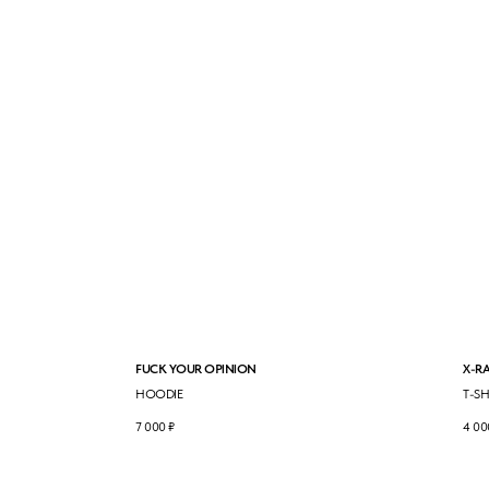
FUCK YOUR OPINION
X-RA
HOODIE
T-SH
7 000
₽
4 00