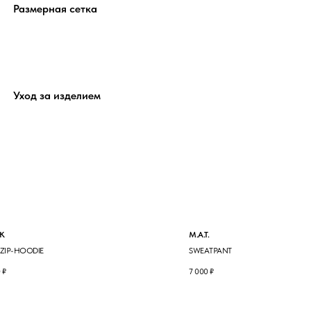
Размерная сетка
Уход за изделием
K
M.A.T.
 ZIP-HOODIE
SWEATPANT
0
₽
7 000
₽