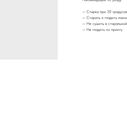
— Стирка при 30 градусах
— Стирать и гладить наиз
— Не сушить в стирально
— Не гладить по принту