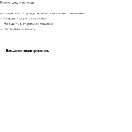
Рекомендации по уходу:
— Стирка при 30 градусах, не использовать отбеливатели
— Стирать и гладить наизнанку
— Не сушить в стиральной машинке
— Не гладить по принту
Вас может заинтересовать
РАЗМЕРНАЯ СЕТКА
КОНТАКТЫ
ДОГОВОР ОФЕРТЫ
ОПЛАТА И ДОСТАВКА
ОТСЛЕДИТЬ ЗАКАЗ
ПОЛИТИКА ПРИВАТНОСТИ
ОБМЕН И ВОЗВРАТ
© 2020-2026 LEMAR