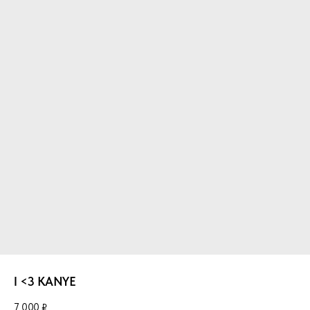
I <3 KANYE
7 000
₽