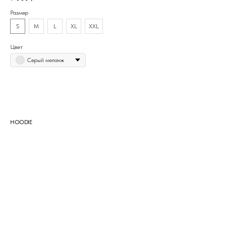
Размер
S
M
L
XL
XXL
Цвет
Серый меланж
КУПИТЬ
HOODIE
РАЗМЕРНАЯ СЕТКА
КОНТАКТЫ
ДОГОВОР ОФЕРТЫ
ОПЛАТА И ДОСТАВКА
ОТСЛЕДИТЬ ЗАКАЗ
ПОЛИТИКА ПРИВАТНОСТИ
ОБМЕН И ВОЗВРАТ