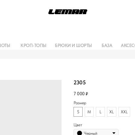
ШОТЫ
КРОП-ТОПЫ
БРЮКИ И ШОРТЫ
БАЗА
АКСЕС
2305
7 000
₽
Размер
S
M
L
XL
XXL
Цвет
Черный