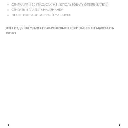
СТИРКА ПРИ 30 ГРАДУСАХ, НЕ ИСПОЛЬЗОВАТЬ ОТБЕЛИВАТЕЛИ
СТИРАТЬ И ГЛАДИТЬ НАИЗНАНКУ
НЕ СУШИТЬ В СТИРАЛЬНОЙ МАШИНКЕ
ЦВЕТ ИЗДЕЛИЯ МОЖЕТ НЕЗНАЧИТЕЛЬНО ОТЛИЧАТЬСЯ ОТ МАКЕТА НА
ФОТО
РАЗМЕРНАЯ СЕТКА
КОНТАКТЫ
ДОГОВОР ОФЕРТЫ
ОПЛАТА И ДОСТАВКА
ОТСЛЕДИТЬ ЗАКАЗ
ПОЛИТИКА ПРИВАТНОСТИ
ОБМЕН И ВОЗВРАТ
© 2020-2026 LEMAR