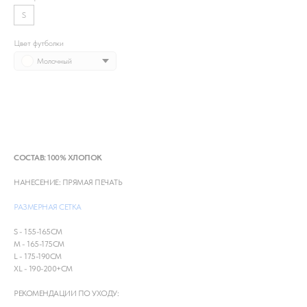
S
Цвет футболки
Молочный
Сообщить о поступлении
СОСТАВ: 100% ХЛОПОК
НАНЕСЕНИЕ: ПРЯМАЯ ПЕЧАТЬ
РАЗМЕРНАЯ СЕТКА
S - 155-165СМ
М - 165-175СМ
L - 175-190СМ
XL - 190-200+СМ
РЕКОМЕНДАЦИИ ПО УХОДУ: