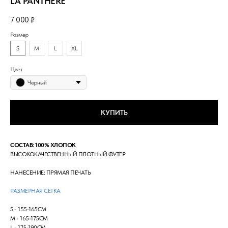
LA PANTHÈRE
7 000
₽
Размер
S
M
L
XL
Цвет
Черный
КУПИТЬ
СОСТАВ: 100% ХЛОПОК
ВЫСОКОКАЧЕСТВЕННЫЙ ПЛОТНЫЙ ФУТЕР
НАНЕСЕНИЕ: ПРЯМАЯ ПЕЧАТЬ
РАЗМЕРНАЯ СЕТКА
S - 155-165СМ
М - 165-175СМ
L - 175-190СМ