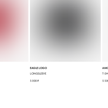
EAGLE LOGO
AMO
LONGSLEEVE
T-SH
5 000
₽
5 50