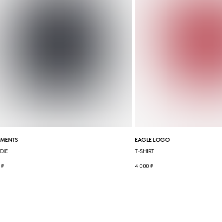
IMENTS
EAGLE LOGO
DIE
T-SHIRT
₽
4 000
₽