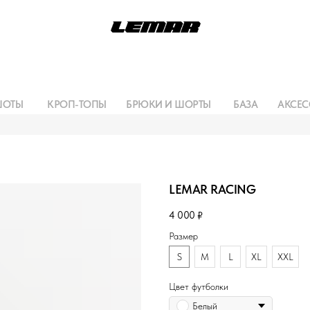
ШОТЫ
КРОП-ТОПЫ
БРЮКИ И ШОРТЫ
БАЗА
АКСЕС
LEMAR RACING
4 000
₽
Размер
S
M
L
XL
XXL
Цвет футболки
Белый