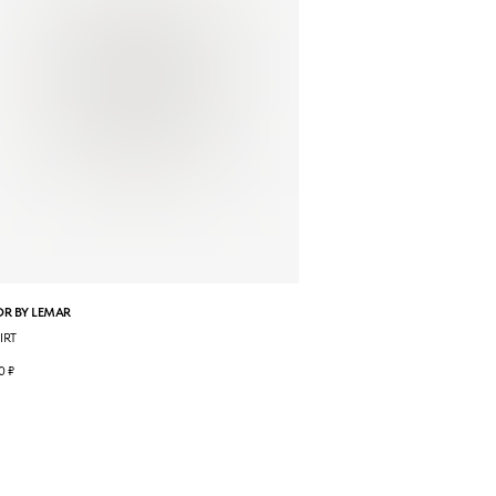
R BY LEMAR
IRT
0
₽