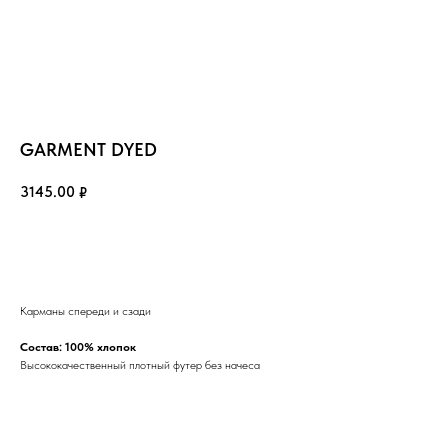
GARMENT DYED
3145.00
₽
Сообщить о поступлении
РАЗМЕРНАЯ СЕТКА
КОНТАКТЫ
ДОГОВОР ОФЕРТЫ
ОПЛАТА И ДОСТАВКА
ОТСЛЕДИТЬ ЗАКАЗ
ПОЛИТИКА ПРИВАТНОСТИ
Карманы спереди и сзади
ОБМЕН И ВОЗВРАТ
Состав: 100% хлопок
Высококачественный плотный футер без начеса
© 2020-2026 LEMAR