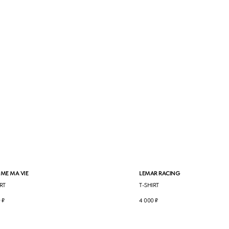
AIME MA VIE
LEMAR RACING
RT
T-SHIRT
0
₽
4 000
₽