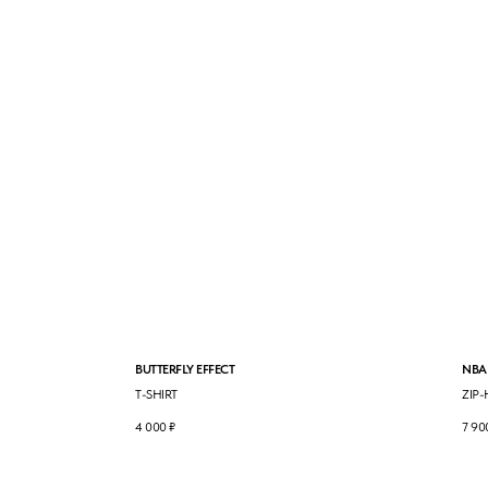
BUTTERFLY EFFECT
NBA
T-SHIRT
ZIP
4 000
₽
7 90