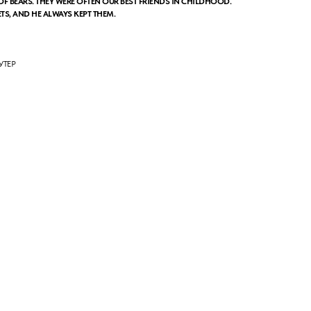
OF BEARS. THEY WERE OFTEN OUR BEST FRIENDS IN CHILDHOOD.
TS, AND HE ALWAYS KEPT THEM.
УТЕР