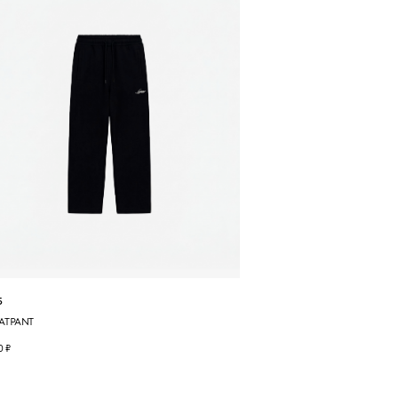
5
ATPANT
0
₽