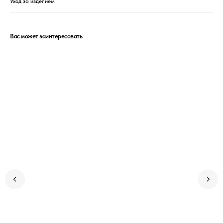
Уход за изделием
Вас может заинтересовать
РАЗМЕРНАЯ СЕТКА
КОНТАКТЫ
ДОГОВОР ОФЕРТЫ
ОПЛАТА И ДОСТАВКА
ОТСЛЕДИТЬ ЗАКАЗ
ПОЛИТИКА ПРИВАТНОСТИ
ОБМЕН И ВОЗВРАТ
© 2020-2026 LEMAR