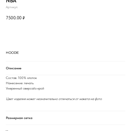
NBA
Артикул:
7500.00
₽
Сообщить о поступлении
HOODIE
Описание
Состав: 100% хлопок
Нанесение: печать
Умеренный оверсайз крой
Цвет изделия может незначительно отличаться от макета на фото
Размерная сетка