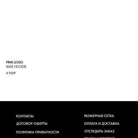
PINK LOGO
EAG
BASE HOODIE
HOO
4 900
7 00
₽