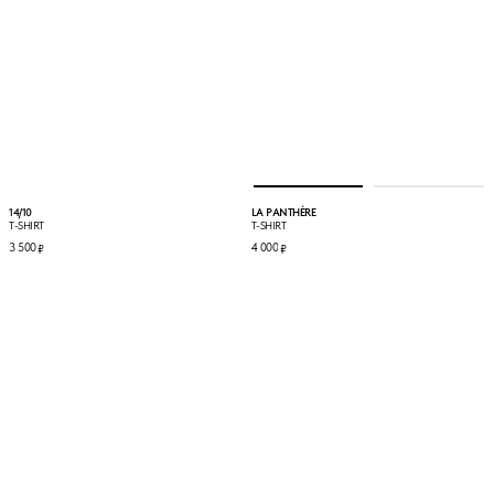
14/10
LA PANTHÈRE
T-SHIRT
T-SHIRT
3 500
4 000
₽
₽