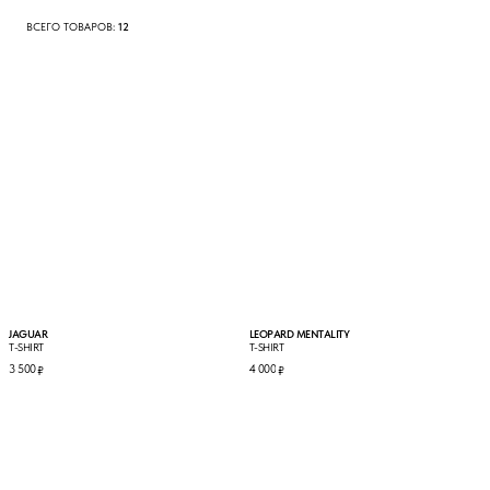
ВСЕГО ТОВАРОВ:
12
JAGUAR
LEOPARD MENTALITY
T-SHIRT
T-SHIRT
3 500
4 000
₽
₽