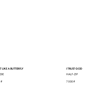
 LIKE A BUTTERFLY
I TRUST GOD
DIE
HALF-ZIP
0
₽
7 000
₽