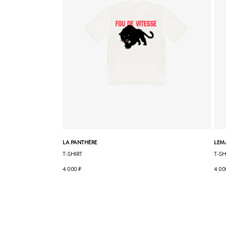
LA PANTHÈRE
LEM
T-SHIRT
T-SH
4 000
₽
4 00