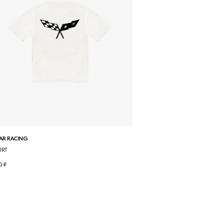
AR RACING
IRT
0
₽