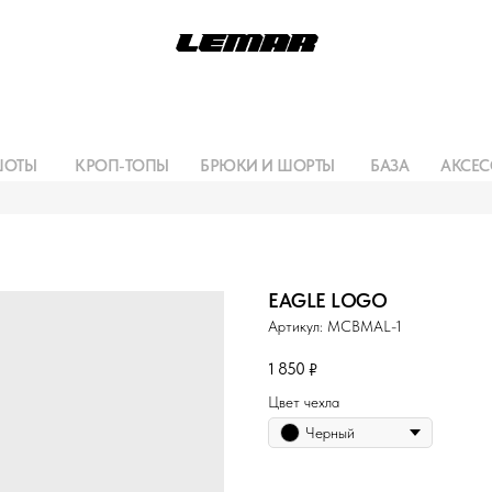
ШОТЫ
КРОП-ТОПЫ
БРЮКИ И ШОРТЫ
БАЗА
АКСЕС
EAGLE LOGO
Артикул:
MCBMAL-1
1 850
₽
Цвет чехла
Черный