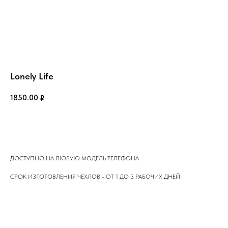
Lonely Life
1850.00
₽
РАЗМЕРНАЯ СЕТКА
КОНТАКТЫ
Сообщить о поступлении
ДОГОВОР ОФЕРТЫ
ОПЛАТА И ДОСТАВКА
ОТСЛЕДИТЬ ЗАКАЗ
ПОЛИТИКА ПРИВАТНОСТИ
ОБМЕН И ВОЗВРАТ
ДОСТУПНО НА ЛЮБУЮ МОДЕЛЬ ТЕЛЕФОНА
© 2020-2026 LEMAR
СРОК ИЗГОТОВЛЕНИЯ ЧЕХЛОВ - ОТ 1 ДО 3 РАБОЧИХ ДНЕЙ